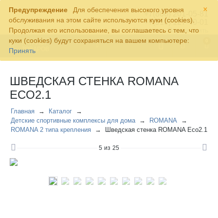
×
Предупреждение
Для обеспечения высокого уровня
+7(800) 201-05-81
обслуживания на этом сайте используются куки (cookies).
+7(910) 127-40-01
Продолжая его использование, вы соглашаетесь с тем, что
Контакты
Перезвонить
куки (cookies) будут сохраняться на вашем компьютере:
0
КАТАЛОГ
ТОВАРОВ
Принять
ШВЕДСКАЯ СТЕНКА ROMANA
ECO2.1
Главная
Каталог
Детские спортивные комплексы для дома
ROMANA
ROMANA 2 типа крепления
Шведская стенка ROMANA Eco2.1
5
из
25