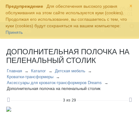
×
Предупреждение
Для обеспечения высокого уровня
+7(800) 201-05-81
обслуживания на этом сайте используются куки (cookies).
+7(910) 127-40-01
Продолжая его использование, вы соглашаетесь с тем, что
Контакты
Перезвонить
куки (cookies) будут сохраняться на вашем компьютере:
0
КАТАЛОГ
ТОВАРОВ
Принять
ДОПОЛНИТЕЛЬНАЯ ПОЛОЧКА НА
ПЕЛЕНАЛЬНЫЙ СТОЛИК
Главная
Каталог
Детская мебель
Кроватки-трансформеры
Аксессуары для кроваток-трансформеров Dreams
Дополнительная полочка на пеленальный столик
3
из
29