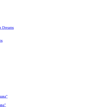
в Dreams
ms
лава"
ава"