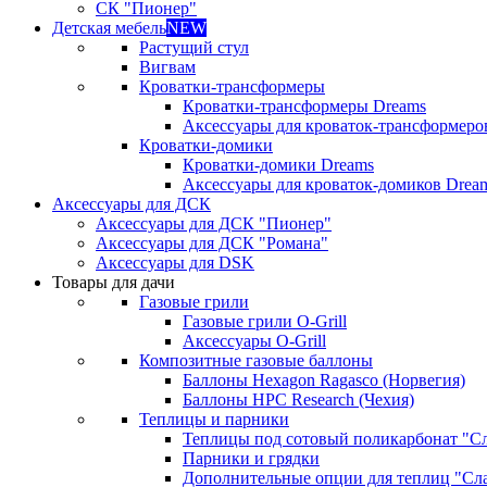
СК "Пионер"
Детская мебель
NEW
Растущий стул
Вигвам
Кроватки-трансформеры
Кроватки-трансформеры Dreams
Аксессуары для кроваток-трансформеро
Кроватки-домики
Кроватки-домики Dreams
Аксессуары для кроваток-домиков Drea
Аксессуары для ДСК
Аксессуары для ДСК "Пионер"
Аксессуары для ДСК "Романа"
Аксессуары для DSK
Товары для дачи
Газовые грили
Газовые грили O-Grill
Аксессуары O-Grill
Композитные газовые баллоны
Баллоны Hexagon Ragasco (Норвегия)
Баллоны HPC Research (Чехия)
Теплицы и парники
Теплицы под сотовый поликарбонат "С
Парники и грядки
Дополнительные опции для теплиц "Сл