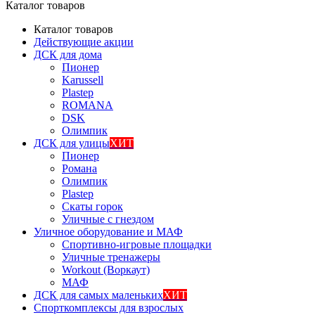
Каталог товаров
Каталог товаров
Действующие акции
ДСК для дома
Пионер
Karussell
Plastep
ROMANA
DSK
Олимпик
ДСК для улицы
ХИТ
Пионер
Романа
Олимпик
Plastep
Скаты горок
Уличные с гнездом
Уличное оборудование и МАФ
Спортивно-игровые площадки
Уличные тренажеры
Workout (Воркаут)
МАФ
ДСК для самых маленьких
ХИТ
Спорткомплексы для взрослых