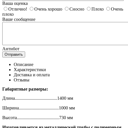
Ваша оценка
Отлично!
Очень хорошо
Сносно
Плохо
Очень
плохо
Ваше сообщение
Антибот
Отправить
Описание
Характеристики
Доставка и оплата
Отзывы
Г
абаритные размеры:
Длина.....................................1400 мм
Ширина...................................1000 мм
Высота.....................................730 мм
Изготовливается из металлической трубы с полимерным