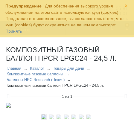
×
Предупреждение
Для обеспечения высокого уровня
+7(800) 201-05-81
обслуживания на этом сайте используются куки (cookies).
+7(910) 127-40-01
Продолжая его использование, вы соглашаетесь с тем, что
Контакты
Перезвонить
куки (cookies) будут сохраняться на вашем компьютере:
0
КАТАЛОГ
ТОВАРОВ
Принять
КОМПОЗИТНЫЙ ГАЗОВЫЙ
БАЛЛОН HPCR LPGC24 - 24,5 Л.
Главная
Каталог
Товары для дачи
Композитные газовые баллоны
Баллоны HPC Research (Чехия)
Композитный газовый баллон HPCR LPGC24 - 24,5 л.
1
из
1