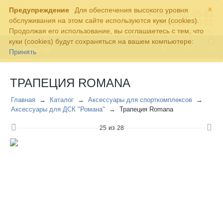
×
Предупреждение
Для обеспечения высокого уровня
+7(800) 201-05-81
обслуживания на этом сайте используются куки (cookies).
+7(910) 127-40-01
Продолжая его использование, вы соглашаетесь с тем, что
Контакты
Перезвонить
куки (cookies) будут сохраняться на вашем компьютере:
0
КАТАЛОГ
ТОВАРОВ
Принять
ТРАПЕЦИЯ ROMANA
Главная
Каталог
Аксессуары для спорткомплексов
Аксессуары для ДСК "Романа"
Трапеция Romana
25
из
28