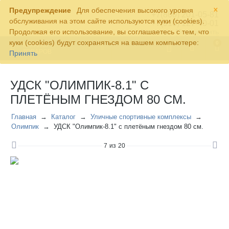
×
Предупреждение
Для обеспечения высокого уровня
+7(800) 201-05-81
обслуживания на этом сайте используются куки (cookies).
+7(910) 127-40-01
Продолжая его использование, вы соглашаетесь с тем, что
Контакты
Перезвонить
куки (cookies) будут сохраняться на вашем компьютере:
0
КАТАЛОГ
ТОВАРОВ
Принять
УДСК "ОЛИМПИК-8.1" С
ПЛЕТЁНЫМ ГНЕЗДОМ 80 СМ.
Главная
Каталог
Уличные спортивные комплексы
Олимпик
УДСК "Олимпик-8.1" с плетёным гнездом 80 см.
7
из
20