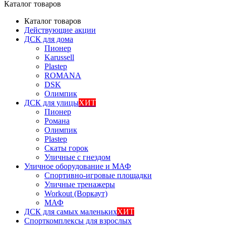
Каталог товаров
Каталог товаров
Действующие акции
ДСК для дома
Пионер
Karussell
Plastep
ROMANA
DSK
Олимпик
ДСК для улицы
ХИТ
Пионер
Романа
Олимпик
Plastep
Скаты горок
Уличные с гнездом
Уличное оборудование и МАФ
Спортивно-игровые площадки
Уличные тренажеры
Workout (Воркаут)
МАФ
ДСК для самых маленьких
ХИТ
Спорткомплексы для взрослых