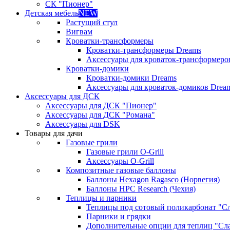
СК "Пионер"
Детская мебель
NEW
Растущий стул
Вигвам
Кроватки-трансформеры
Кроватки-трансформеры Dreams
Аксессуары для кроваток-трансформеро
Кроватки-домики
Кроватки-домики Dreams
Аксессуары для кроваток-домиков Drea
Аксессуары для ДСК
Аксессуары для ДСК "Пионер"
Аксессуары для ДСК "Романа"
Аксессуары для DSK
Товары для дачи
Газовые грили
Газовые грили O-Grill
Аксессуары O-Grill
Композитные газовые баллоны
Баллоны Hexagon Ragasco (Норвегия)
Баллоны HPC Research (Чехия)
Теплицы и парники
Теплицы под сотовый поликарбонат "С
Парники и грядки
Дополнительные опции для теплиц "Сл