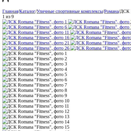
Главная
/
Каталог
/
Уличные спортивные комплексы
/
Романа
/
ДСК R
1
из
9