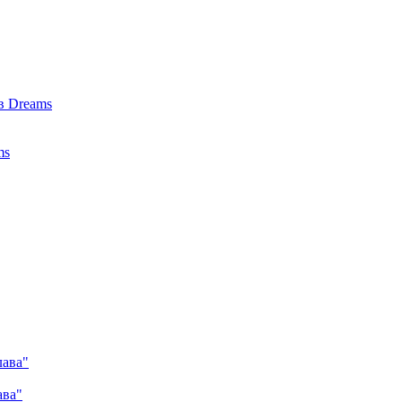
в Dreams
ms
лава"
ава"