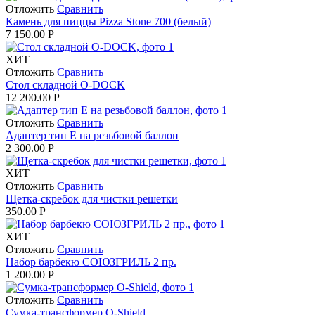
Отложить
Сравнить
Камень для пиццы Pizza Stone 700 (белый)
7 150.00
Р
ХИТ
Отложить
Сравнить
Стол складной O-DOCK
12 200.00
Р
Отложить
Сравнить
Адаптер тип Е на резьбовой баллон
2 300.00
Р
ХИТ
Отложить
Сравнить
Щетка-скребок для чистки решетки
350.00
Р
ХИТ
Отложить
Сравнить
Набор барбекю СОЮЗГРИЛЬ 2 пр.
1 200.00
Р
Отложить
Сравнить
Сумка-трансформер O-Shield