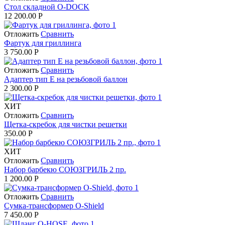
Стол складной O-DOCK
12 200.00
Р
Отложить
Сравнить
Фартук для гриллинга
3 750.00
Р
Отложить
Сравнить
Адаптер тип Е на резьбовой баллон
2 300.00
Р
ХИТ
Отложить
Сравнить
Щетка-скребок для чистки решетки
350.00
Р
ХИТ
Отложить
Сравнить
Набор барбекю СОЮЗГРИЛЬ 2 пр.
1 200.00
Р
Отложить
Сравнить
Сумка-трансформер O-Shield
7 450.00
Р