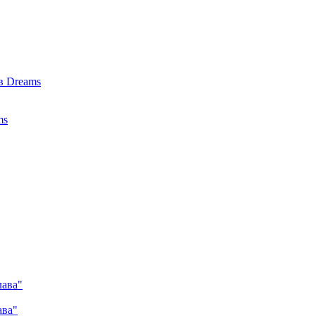
в Dreams
ms
лава"
ава"