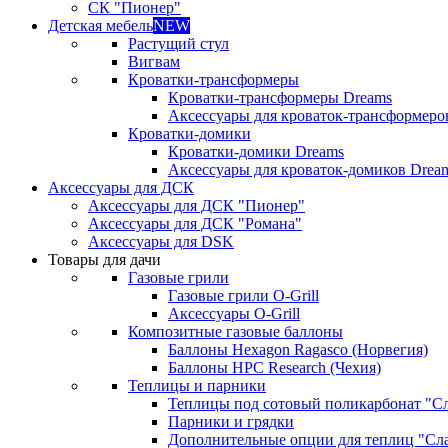
СК "Пионер"
Детская мебель
NEW
Растущий стул
Вигвам
Кроватки-трансформеры
Кроватки-трансформеры Dreams
Аксессуары для кроваток-трансформеро
Кроватки-домики
Кроватки-домики Dreams
Аксессуары для кроваток-домиков Drea
Аксессуары для ДСК
Аксессуары для ДСК "Пионер"
Аксессуары для ДСК "Романа"
Аксессуары для DSK
Товары для дачи
Газовые грили
Газовые грили O-Grill
Аксессуары O-Grill
Композитные газовые баллоны
Баллоны Hexagon Ragasco (Норвегия)
Баллоны HPC Research (Чехия)
Теплицы и парники
Теплицы под сотовый поликарбонат "С
Парники и грядки
Дополнительные опции для теплиц "Сл