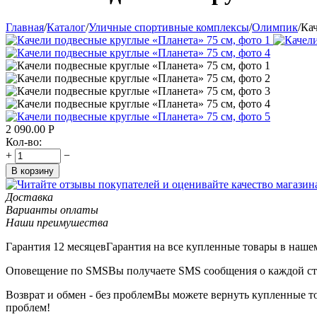
Главная
/
Каталог
/
Уличные спортивные комплексы
/
Олимпик
/
Кач
2 090.00
Р
Кол-во:
+
−
В корзину
Доставка
Варианты оплаты
Наши преимушества
Гарантия 12 месяцев
Гарантия на все купленные товары в нашем
Оповещение по SMS
Вы получаете SMS сообщения о каждой ста
Возврат и обмен - без проблем
Вы можете вернуть купленные тов
проблем!