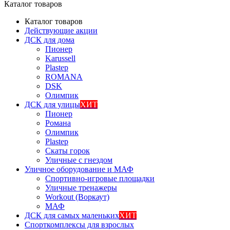
Каталог товаров
Каталог товаров
Действующие акции
ДСК для дома
Пионер
Karussell
Plastep
ROMANA
DSK
Олимпик
ДСК для улицы
ХИТ
Пионер
Романа
Олимпик
Plastep
Скаты горок
Уличные с гнездом
Уличное оборудование и МАФ
Спортивно-игровые площадки
Уличные тренажеры
Workout (Воркаут)
МАФ
ДСК для самых маленьких
ХИТ
Спорткомплексы для взрослых