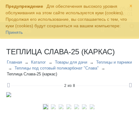
×
Предупреждение
Для обеспечения высокого уровня
+7(800) 201-05-81
обслуживания на этом сайте используются куки (cookies).
+7(910) 127-40-01
Продолжая его использование, вы соглашаетесь с тем, что
Контакты
Перезвонить
куки (cookies) будут сохраняться на вашем компьютере:
0
КАТАЛОГ
ТОВАРОВ
Принять
ТЕПЛИЦА СЛАВА-25 (КАРКАС)
Главная
Каталог
Товары для дачи
Теплицы и парники
Теплицы под сотовый поликарбонат "Слава"
Теплица Слава-25 (каркас)
2
из
8