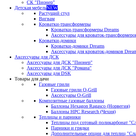
СК "Пионер"
Детская мебель
NEW
Растущий стул
Вигвам
Кроватки-трансформеры
Кроватки-трансформеры Dreams
Аксессуары для кроваток-трансформеро
Кроватки-домики
Кроватки-домики Dreams
Аксессуары для кроваток-домиков Drea
Аксессуары для ДСК
Аксессуары для ДСК "Пионер"
Аксессуары для ДСК "Романа"
Аксессуары для DSK
Товары для дачи
Газовые грили
Газовые грили O-Grill
Аксессуары O-Grill
Композитные газовые баллоны
Баллоны Hexagon Ragasco (Норвегия)
Баллоны HPC Research (Чехия)
Теплицы и парники
Теплицы под сотовый поликарбонат "С
Парники и грядки
Дополнительные опции для теплиц "Сл