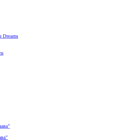
в Dreams
ms
лава"
ава"