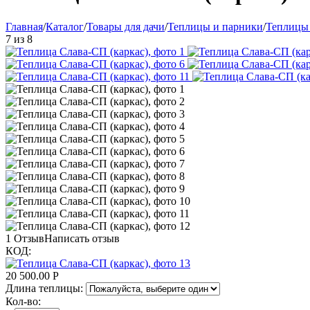
Главная
/
Каталог
/
Товары для дачи
/
Теплицы и парники
/
Теплицы 
7
из
8
1 Отзыв
Написать отзыв
КОД:
20 500.00
Р
Длина теплицы:
Кол-во: