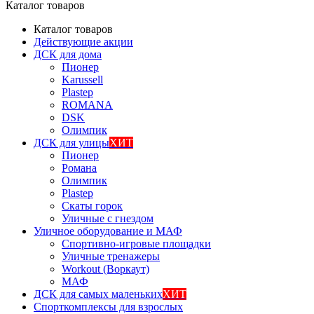
Каталог товаров
Каталог товаров
Действующие акции
ДСК для дома
Пионер
Karussell
Plastep
ROMANA
DSK
Олимпик
ДСК для улицы
ХИТ
Пионер
Романа
Олимпик
Plastep
Скаты горок
Уличные с гнездом
Уличное оборудование и МАФ
Спортивно-игровые площадки
Уличные тренажеры
Workout (Воркаут)
МАФ
ДСК для самых маленьких
ХИТ
Спорткомплексы для взрослых